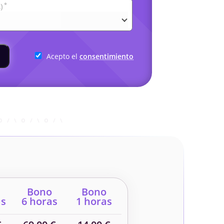
*
)
Acepto el
consentimiento
Bono
Bono
as
6 horas
1 horas