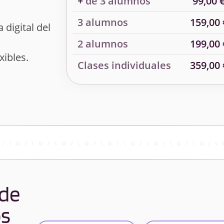
+
de 3 alumnos
99,00 
3 alumnos
159,00 
 digital del
2 alumnos
199,00 
xibles.
Clases individuales
359,00 
 de
os