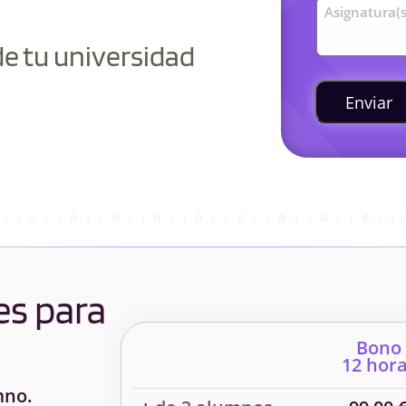
Asignatura(s
de tu universidad
Enviar
es para
Bono
12 hor
mno.