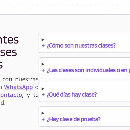
ntes
+
¿Cómo son nuestras clases?
ases
s
+
¿Las clases son individuales o en
 con nuestras
un
WhatsApp
o
+
¿Qué días hay clase?
contacto
, y te
d.
+
¿Hay clase de prueba?