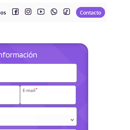
sos
Contacto
 información
es
*
E-mail
arias