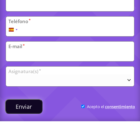
*
Teléfono
España
+34
*
E-mail
Clases
*
Asignatura(s)
universitarias
Enviar
Acepto el
consentimiento