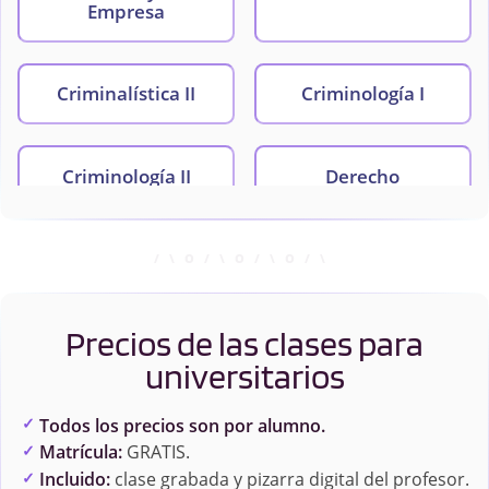
Empresa
Criminalística II
Criminología I
Criminología II
Derecho
Constitucional
Derecho Natural y
Derecho Penal I
Derechos Humanos
Precios de las clases para
universitarios
Derecho Penal II
Derecho Procesal
Penal
Todos los precios son por alumno.
Matrícula:
GRATIS.
Incluido:
clase grabada y pizarra digital del profesor.
Derecho y Seguridad
Estadística Aplicada