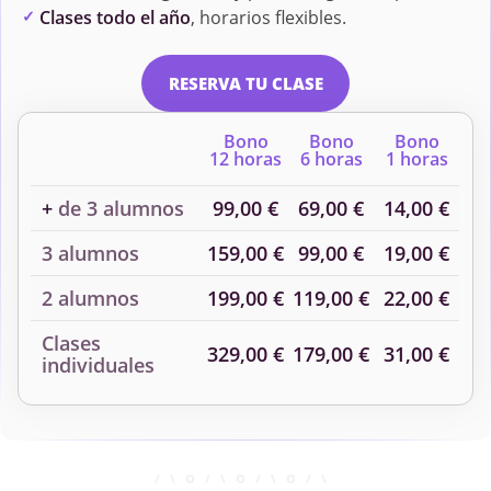
Informática: Prueba
Clases todo el año
, horarios flexibles.
Electrónica y
Evidencia Digital
RESERVA TU CLASE
Fundamentos del
Informática Forense
Bono
Bono
Bono
12 horas
6 horas
1 horas
Derecho
Administrativo
+
de 3 alumnos
99,00 €
69,00 €
14,00 €
3 alumnos
159,00 €
99,00 €
19,00 €
Introducción al
Medicina Forense
Derecho
2 alumnos
199,00 €
119,00 €
22,00 €
Clases
329,00 €
179,00 €
31,00 €
individuales
Neuropsicología