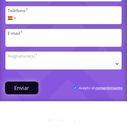
*
Teléfono
España
+34
*
E-mail
Clases
*
Asignatura(s)
universitarias
Enviar
Acepto el
consentimiento