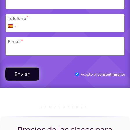
*
Teléfono
España
+34
*
E-mail
Clases
universitarias
Enviar
Acepto el
consentimiento
Precios de las clases para