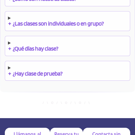
+
¿Las clases son individuales o en grupo?
+
¿Qué días hay clase?
+
¿Hay clase de prueba?
+
¿Cuándo debo pagar el bono?
+
¿Se facilitan apuntes?
Llámanos al
Reserva tu
Contacta sin