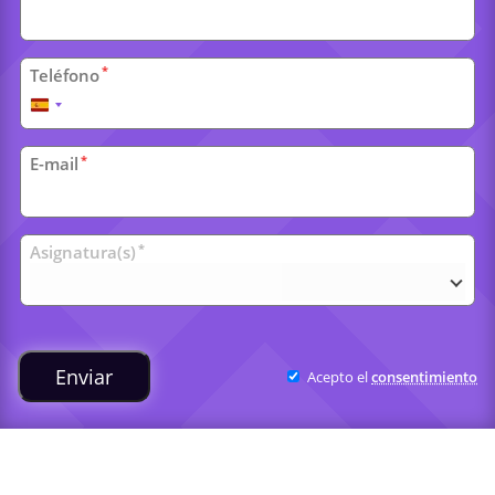
*
Teléfono
España
+34
*
E-mail
Clases
*
Asignatura(s)
universitarias
Enviar
Acepto el
consentimiento