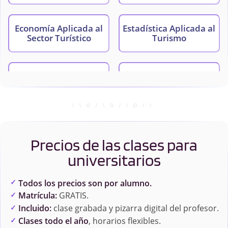
Economía Aplicada al
Estadística Aplicada al
Sector Turístico
Turismo
Fundamentos de la
Inteligencia Turística
Empresa Turística
y Análisis de Datos I
Inteligencia Turística
Investigación de
y Análisis de Datos II
Mercados en Turismo
Precios de las clases para
universitarios
Mercados Turísticos y
Comportamiento del
Todos los precios son por alumno.
Consumidor
Matrícula:
GRATIS.
Incluido:
clase grabada y pizarra digital del profesor.
Clases todo el año
, horarios flexibles.