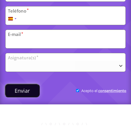
*
Teléfono
España
+34
*
E-mail
Clases
*
Asignatura(s)
universitarias
Enviar
Acepto el
consentimiento