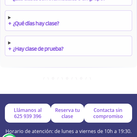
+
¿Qué días hay clase?
+
¿Hay clase de prueba?
+
¿Cuándo debo pagar el bono?
+
¿Se facilitan apuntes?
Llámanos al
Reserva tu
Contacta sin
625 939 396
clase
compromiso
+
¿Por qué online?
Horario de atención: de lunes a viernes de 10h a 19:30.