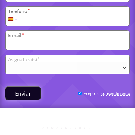
*
Teléfono
España
+34
*
E-mail
Clases
*
Asignatura(s)
universitarias
Enviar
Acepto el
consentimiento