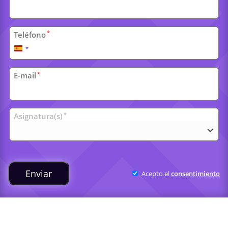
*
Teléfono
España
+34
*
E-mail
Clases
*
Asignatura(s)
universitarias
Enviar
Acepto el
consentimiento