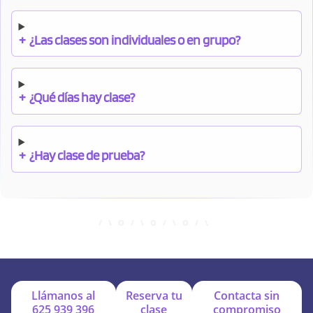
+
¿Las clases son individuales o en grupo?
+
¿Qué días hay clase?
+
¿Hay clase de prueba?
+
¿Cuándo debo pagar el bono?
+
¿Se facilitan apuntes?
Llámanos al
Reserva tu
Contacta sin
625 939 396
clase
compromiso