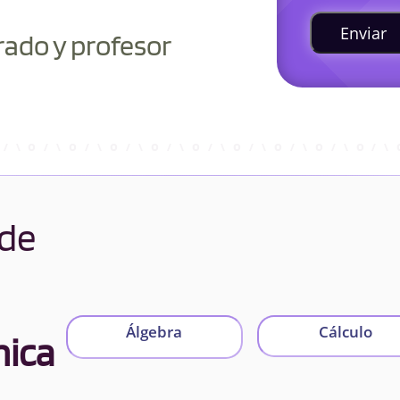
Enviar
rado y profesor
 de
Álgebra
Cálculo
nica