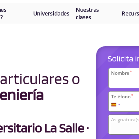
nes
Nuestras
Universidades
Recur
?
clases
Solicita
Datos
articulares o
*
Nombre
personal
eniería
*
Teléfono
España
+34
Clases
Asignatura(s
sitario La Salle ·
universit