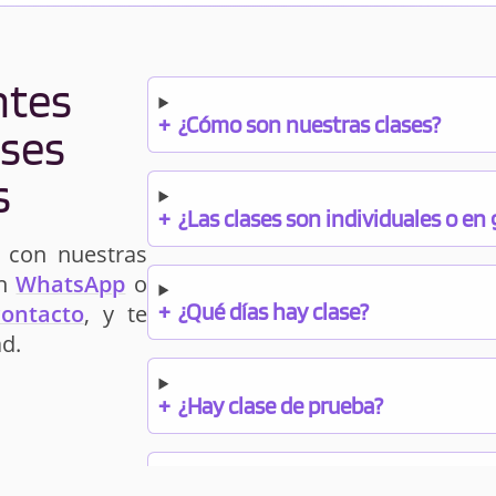
ntes
+
¿Cómo son nuestras clases?
ases
s
+
¿Las clases son individuales o en
 con nuestras
un
WhatsApp
o
+
¿Qué días hay clase?
contacto
, y te
d.
+
¿Hay clase de prueba?