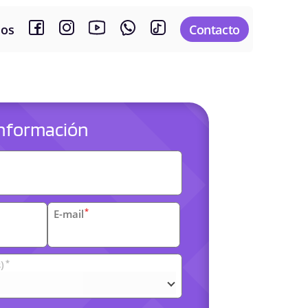
sos
Contacto
 información
es
*
E-mail
*
)
arias