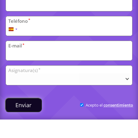
*
Teléfono
España
+34
*
E-mail
Clases
*
Asignatura(s)
universitarias
Enviar
Acepto el
consentimiento