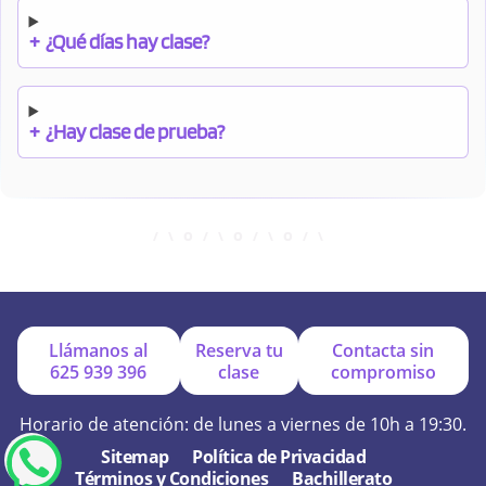
+
¿Qué días hay clase?
+
¿Hay clase de prueba?
+
¿Cuándo debo pagar el bono?
+
¿Se facilitan apuntes?
Llámanos al
Reserva tu
Contacta sin
625 939 396
clase
compromiso
+
¿Por qué online?
Horario de atención: de lunes a viernes de 10h a 19:30.
Sitemap
Política de Privacidad
Términos y Condiciones
Bachillerato