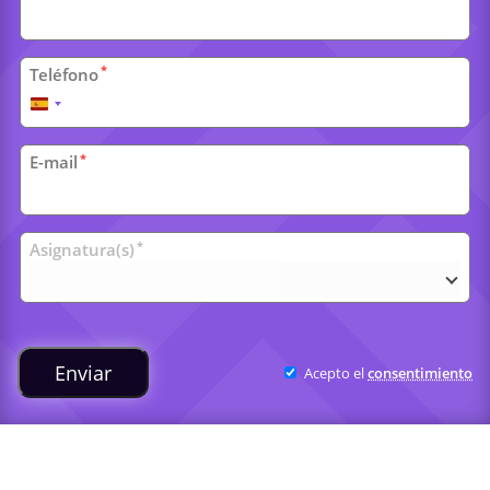
*
Teléfono
España
+34
*
E-mail
Clases
*
Asignatura(s)
universitarias
Enviar
Acepto el
consentimiento