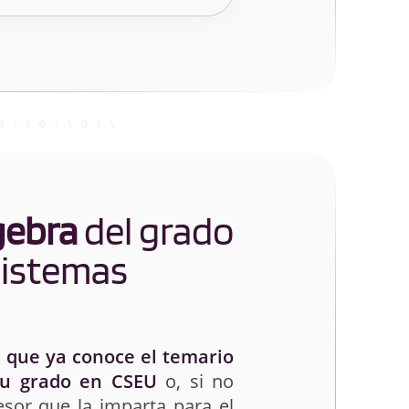
gebra
del grado
Sistemas
 que ya conoce el temario
tu grado en CSEU
o, si no
esor que la imparta para el