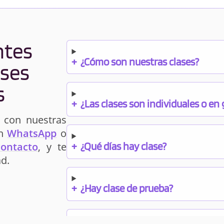
ntes
+
¿Cómo son nuestras clases?
ases
s
+
¿Las clases son individuales o en
 con nuestras
un
WhatsApp
o
+
¿Qué días hay clase?
contacto
, y te
d.
+
¿Hay clase de prueba?