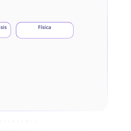
sis
Física