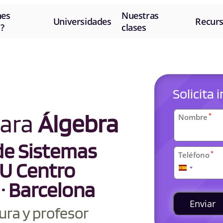
nes
Nuestras
Universidades
Recur
?
clases
Solicita
Datos
para
Álgebra
*
Nombre
personal
de Sistemas
*
Teléfono
U Centro
España
+34
 · Barcelona
Clases
universit
Enviar
ura y profesor