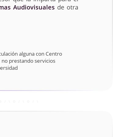
emas Audiovisuales
de otra
culación alguna con Centro
a, no prestando servicios
versidad