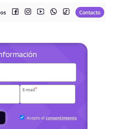
sos
Contacto
 información
es
*
E-mail
arias
Acepto el
consentimiento