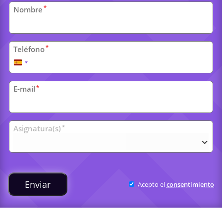
Datos
*
Nombre
personales
*
Teléfono
España
+34
*
E-mail
Clases
*
Asignatura(s)
universitarias
Enviar
Acepto el
consentimiento