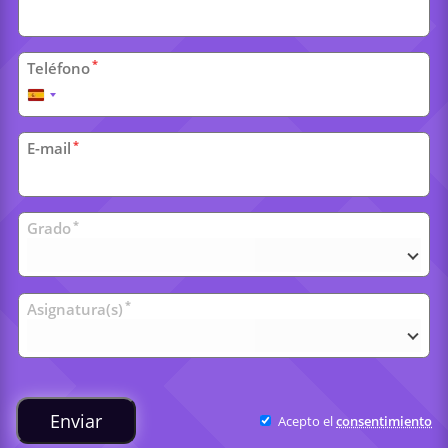
*
Teléfono
España
+34
*
E-mail
Clases
*
Grado
universitarias
*
Asignatura(s)
Enviar
Acepto el
consentimiento