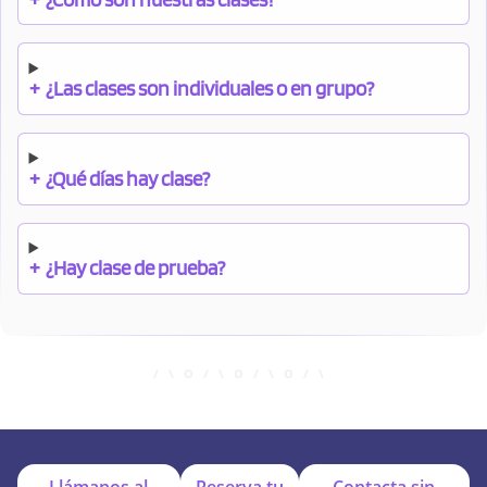
+
¿Las clases son individuales o en grupo?
+
¿Qué días hay clase?
+
¿Hay clase de prueba?
+
¿Cuándo debo pagar el bono?
+
¿Se facilitan apuntes?
Llámanos al
Reserva tu
Contacta sin