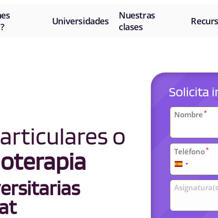
nes
Nuestras
Universidades
Recur
?
clases
Solicita
Datos
*
Nombre
personal
articulares o
*
Teléfono
ioterapia
España
+34
ersitarias
Clases
Asignatura(s
universit
at