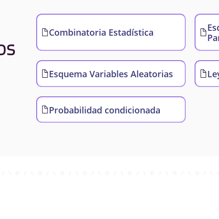
Es
Combinatoria Estadística
Pa
os
Esquema Variables Aleatorias
Le
Probabilidad condicionada