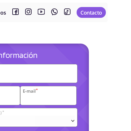
sos
Contacto
 información
es
*
E-mail
*
)
arias