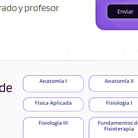
rado y profesor
Enviar
Anatomía I
Anatomía II
 de
Física Aplicada
Fisiología I
Fisiología III
Fundamentos d
Fisioterapia