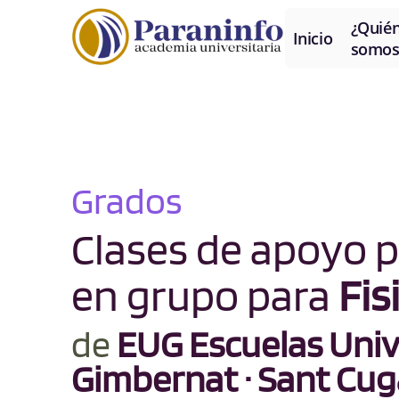
¿Quié
Inicio
somos
Grados
Clases de apoyo p
en grupo para
Fis
de
EUG Escuelas Univ
Gimbernat · Sant Cug