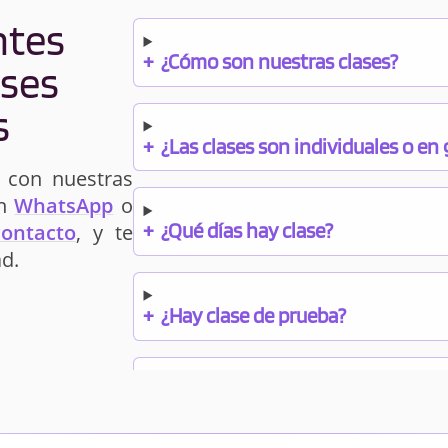
ntes
+
¿Cómo son nuestras clases?
ases
s
+
¿Las clases son individuales o en
 con nuestras
un
WhatsApp
o
+
¿Qué días hay clase?
contacto
, y te
d.
+
¿Hay clase de prueba?
+
¿Cuándo debo pagar el bono?