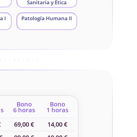
Sanitaria y Ética
a I
Patología Humana II
Bono
Bono
as
6 horas
1 horas
€
69,00 €
14,00 €