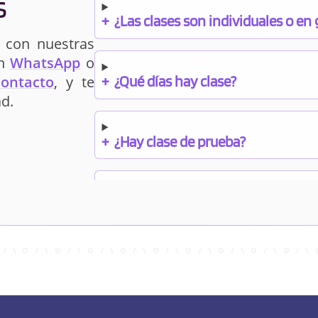
s
+
¿Las clases son individuales o en
 con nuestras
un
WhatsApp
o
+
¿Qué días hay clase?
contacto
, y te
d.
+
¿Hay clase de prueba?
+
¿Cuándo debo pagar el bono?
+
¿Se facilitan apuntes?