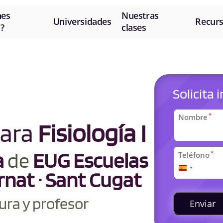
nes
Nuestras
Universidades
Recur
?
clases
Solicita
Datos
*
Nombre
para
Fisiología I
personal
a
de
EUG Escuelas
*
Teléfono
España
rnat · Sant Cugat
+34
Clases
ura y profesor
universit
Enviar