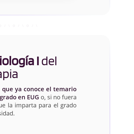
iología I
del
apia
 que ya conoce el temario
 grado en EUG
o, si no fuera
ue la imparta para el grado
sidad.