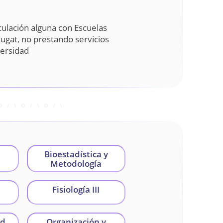
ulación alguna con Escuelas
Cugat, no prestando servicios
versidad
Bioestadística y
Metodología
Fisiología III
ud
Organización y