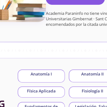
Academia Paraninfo no tiene vinc
Universitarias Gimbernat · Sant 
encomendados por la citada uni
Anatomía I
Anatomía II
Física Aplicada
Fisiología II
G
Fundamentos de
Legislación, Sal