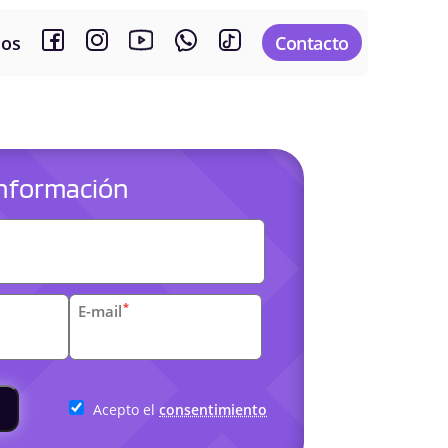
sos
Contacto
 información
es
*
E-mail
arias
Acepto el
consentimiento