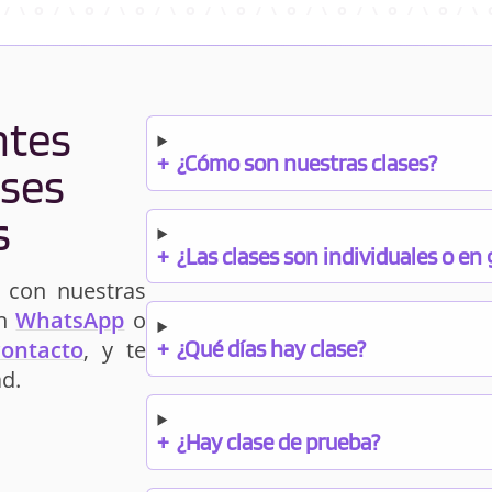
ntes
+
¿Cómo son nuestras clases?
ases
s
+
¿Las clases son individuales o en
 con nuestras
un
WhatsApp
o
+
¿Qué días hay clase?
contacto
, y te
d.
+
¿Hay clase de prueba?