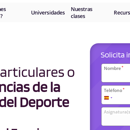
nes
Nuestras
Universidades
Recur
?
clases
Solicita
Datos
articulares o
*
Nombre
personal
ncias de la
*
Teléfono
 del Deporte
España
+34
Clases
Asignatura(s
universit