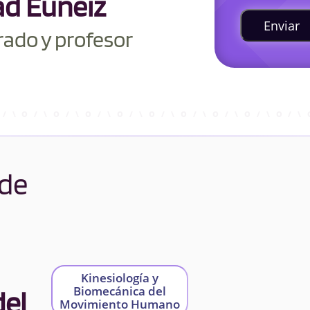
ad Euneiz
Enviar
rado y profesor
 de
Kinesiología y
Biomecánica del
del
Movimiento Humano