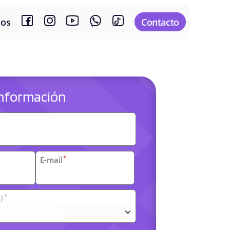
sos
Contacto
 información
es
*
E-mail
*
)
arias