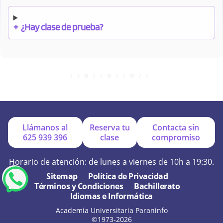
+
¿Hay clase de prueba?
+
¿Cuándo debo pagar el bono?
+
¿Se facilitan apuntes?
Llámanos al
Reserva tu
Contacta sin
625 939 396
clase
compromiso
+
¿Por qué online?
Horario de atención: de lunes a viernes de 10h a 19:30.
Sitemap
Política de Privacidad
Términos y Condiciones
Bachillerato
+
¿Se hacen exámenes de prueba?
Idiomas e Informática
Academia Universitaria Paraninfo
©1973-2026