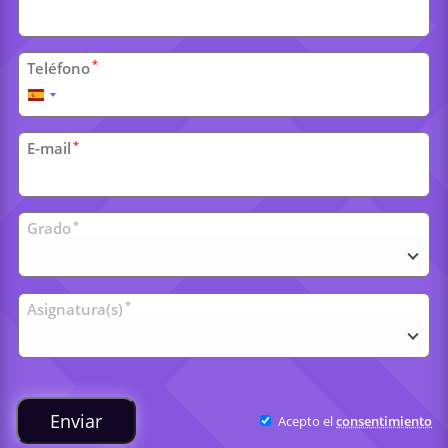
*
Teléfono
España
+34
*
E-mail
Clases
*
Grado
universitarias
*
Asignatura(s)
Enviar
Acepto el
consentimiento