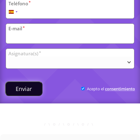
*
Teléfono
España
+34
*
E-mail
Clases
*
Asignatura(s)
universitarias
Enviar
Acepto el
consentimiento