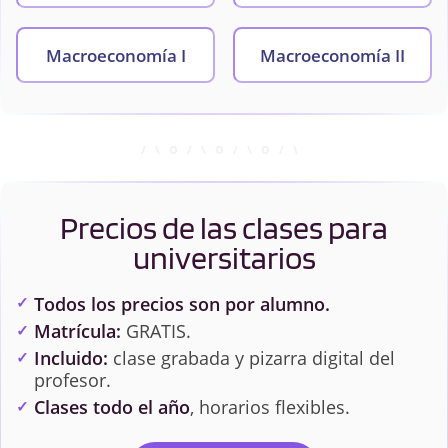
Macroeconomía I
Macroeconomía II
Matemáticas
Mercados Financieros
Financieras
Precios de las clases para
Microeconomía I
Microeconomía II
universitarios
Teoría de Juegos
Teoría de la Empresa
Todos los precios son por alumno.
Matrícula:
GRATIS.
Incluido:
clase grabada y pizarra digital del
profesor.
Clases todo el año
, horarios flexibles.