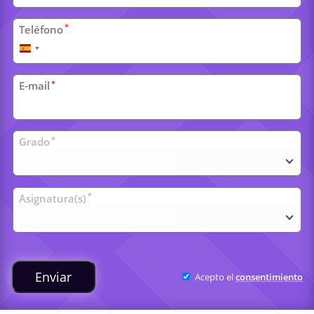
*
Teléfono
España
+34
*
E-mail
Clases
*
Grado
universitarias
*
Asignatura(s)
Enviar
Acepto el
consentimiento