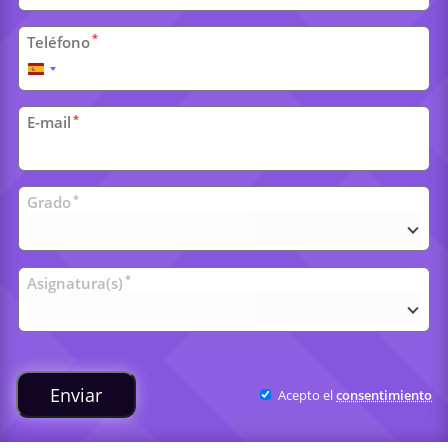
*
Teléfono
España
+34
*
E-mail
Clases
*
Grado
universitarias
*
Asignatura(s)
Enviar
Acepto el
consentimiento