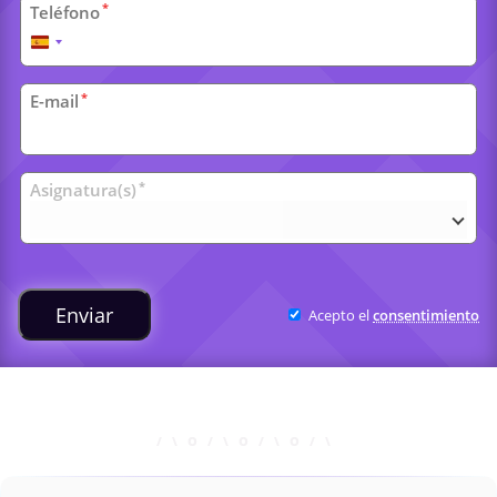
*
Teléfono
España
+34
*
E-mail
Clases
*
Asignatura(s)
universitarias
Enviar
Acepto el
consentimiento