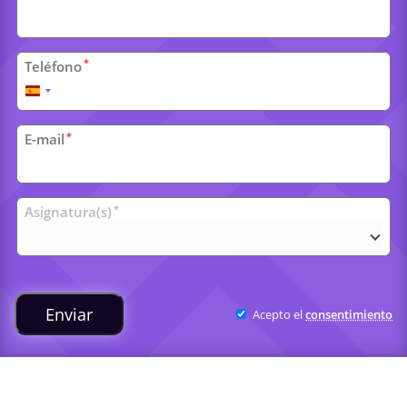
personales
*
Teléfono
España
+34
*
E-mail
Clases
*
Asignatura(s)
universitarias
Enviar
Acepto el
consentimiento