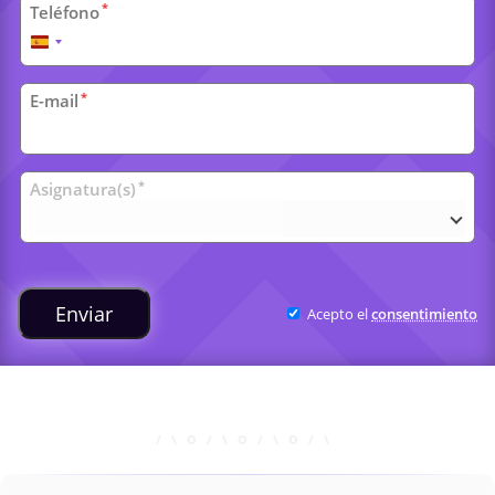
*
Teléfono
España
+34
*
E-mail
Clases
*
Asignatura(s)
universitarias
Enviar
Acepto el
consentimiento