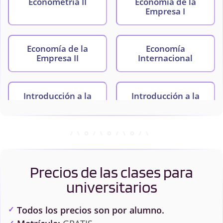
Econometría II
Economía de la
Empresa I
Economía de la
Economía
Empresa II
Internacional
Introducción a la
Introducción a la
Contabilidad
Economía
Matemáticas I
Matemáticas II
Precios de las clases para
Microeconomía I
Microeconomía II
universitarios
Todos los precios son por alumno.
Teoría de Juegos