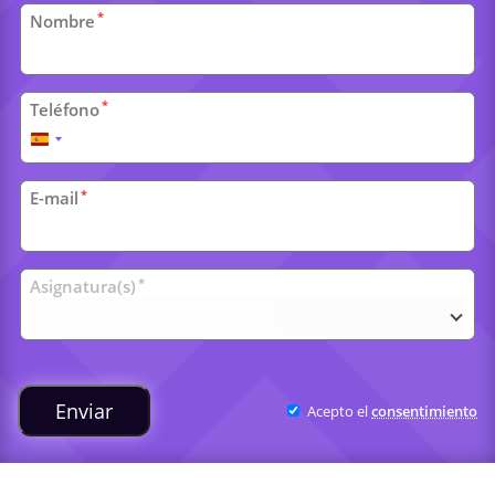
Datos
*
Nombre
personales
*
Teléfono
España
+34
*
E-mail
Clases
*
Asignatura(s)
universitarias
Enviar
Acepto el
consentimiento