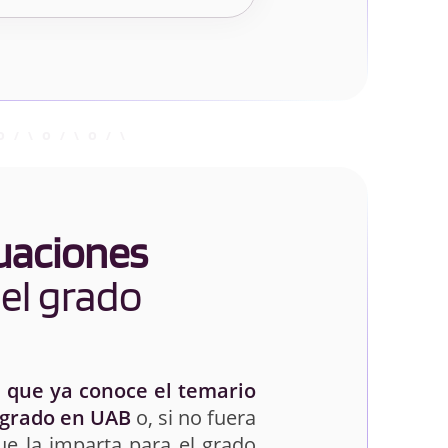
uaciones
el grado
 que ya conoce el temario
 grado en UAB
o, si no fuera
ue la imparta para el grado