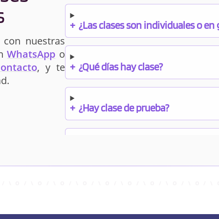
s
+
¿Las clases son individuales o en
 con nuestras
un
WhatsApp
o
+
¿Qué días hay clase?
contacto
, y te
d.
+
¿Hay clase de prueba?
+
¿Cuándo debo pagar el bono?
+
¿Se facilitan apuntes?