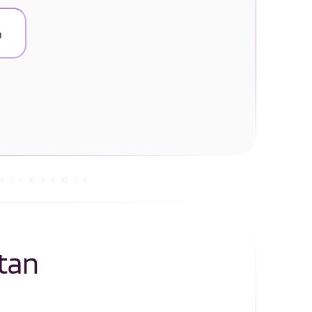
a
tan