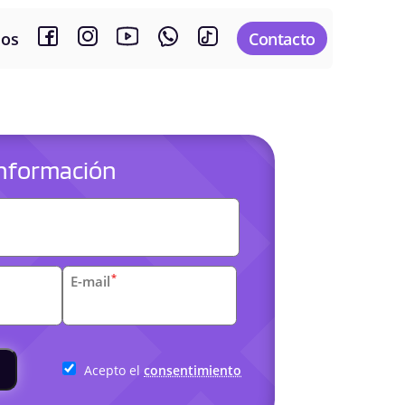
sos
Contacto
 información
es
*
E-mail
arias
Acepto el
consentimiento