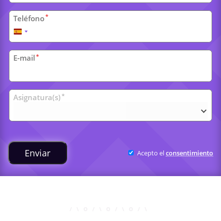
*
Teléfono
España
+34
*
E-mail
Clases
*
Asignatura(s)
universitarias
Enviar
Acepto el
consentimiento