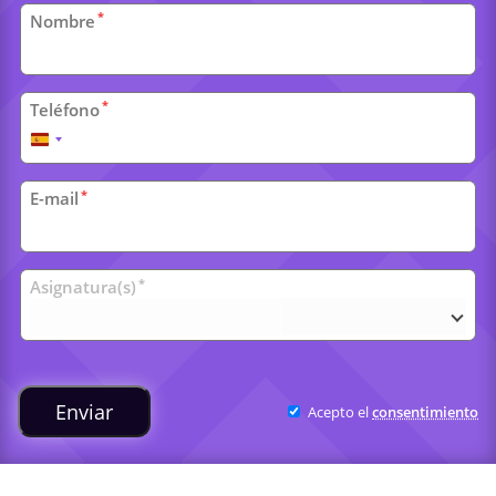
Datos
*
Nombre
personales
*
Teléfono
España
+34
*
E-mail
Clases
*
Asignatura(s)
universitarias
Enviar
Acepto el
consentimiento