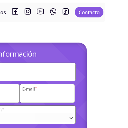
sos
Contacto
 información
es
*
E-mail
*
)
arias