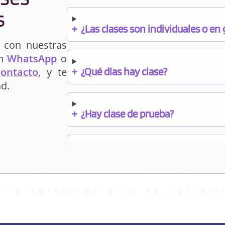
s
+
¿Las clases son individuales o en
 con nuestras
un
WhatsApp
o
+
¿Qué días hay clase?
contacto
, y te
d.
+
¿Hay clase de prueba?
+
¿Cuándo debo pagar el bono?
+
¿Se facilitan apuntes?