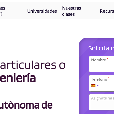
nes
Nuestras
Universidades
Recur
?
clases
Solicita
Datos
articulares o
*
Nombre
personal
eniería
*
Teléfono
España
+34
Clases
Asignatura(s
Autònoma de
universit