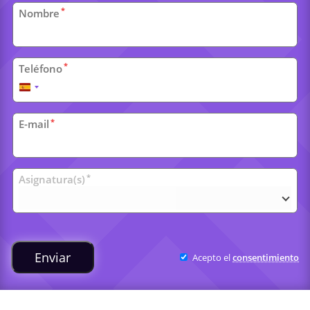
Datos
*
Nombre
personales
*
Teléfono
España
+34
*
E-mail
Clases
*
Asignatura(s)
universitarias
Enviar
Acepto el
consentimiento