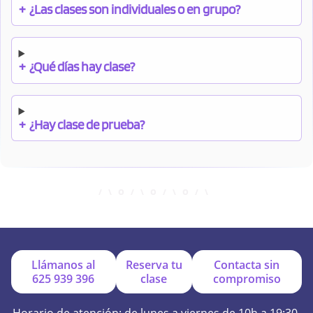
+
¿Las clases son individuales o en grupo?
+
¿Qué días hay clase?
+
¿Hay clase de prueba?
+
¿Cuándo debo pagar el bono?
+
¿Se facilitan apuntes?
Llámanos al
Reserva tu
Contacta sin
625 939 396
clase
compromiso
+
¿Por qué online?