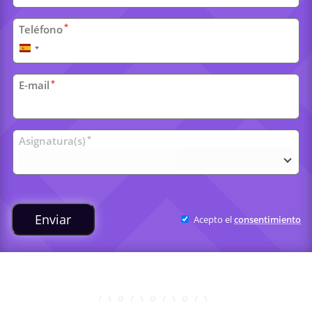
*
Teléfono
España
+34
*
E-mail
Clases
*
Asignatura(s)
universitarias
Enviar
Acepto el
consentimiento