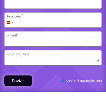
*
Teléfono
España
+34
*
E-mail
Clases
*
Asignatura(s)
universitarias
Enviar
Acepto el
consentimiento