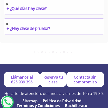
+
¿Qué días hay clase?
+
¿Hay clase de prueba?
+
¿Cuándo debo pagar el bono?
+
¿Se facilitan apuntes?
Llámanos al
Reserva tu
Contacta sin
625 939 396
clase
compromiso
+
¿Por qué online?
Horario de atención: de lunes a viernes de 10h a 19:30.
Sitemap
Política de Privacidad
Términos y Condiciones
Bachillerato