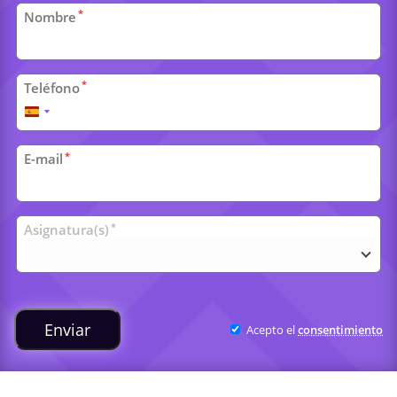
Datos
*
Nombre
personales
*
Teléfono
España
+34
*
E-mail
Clases
*
Asignatura(s)
universitarias
Enviar
Acepto el
consentimiento