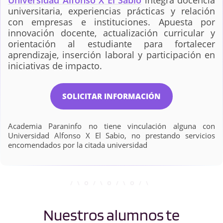
Universidad Alfonso X El Sabio
integra docencia
de Producto
universitaria, experiencias prácticas y relación
con empresas e instituciones. Apuesta por
innovación docente, actualización curricular y
orientación al estudiante para fortalecer
Ingeniería
Ingeniería Mecánica
aprendizaje, inserción laboral y participación en
Matemática
iniciativas de impacto.
Inteligencia Artificial y
Marketing
SOLICITAR INFORMACIÓN
Computación
Academia Paraninfo no tiene vinculación alguna con
Universidad Alfonso X El Sabio, no prestando servicios
Medicina
Nutrición Humana y
encomendados por la citada universidad
Dietética
Odontología
Psicología
Nuestros alumnos te