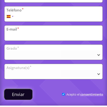
*
Teléfono
España
+34
*
E-mail
Clases
*
Grado
universitarias
*
Asignatura(s)
Enviar
Acepto el
consentimiento