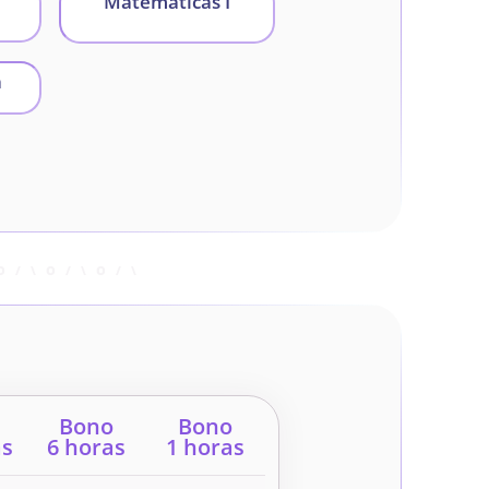
Matemáticas I
a
Bono
Bono
as
6 horas
1 horas