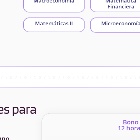
Macroeconomía
Matemática
Financiera
Matemáticas II
Microeconomí
es para
Bono
12 hor
mno.