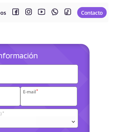
sos
Contacto
 información
es
*
E-mail
*
)
arias