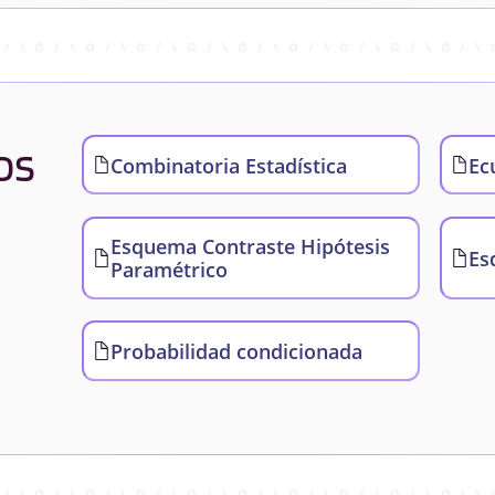
os
Combinatoria Estadística
Ec
Esquema Contraste Hipótesis
Es
Paramétrico
Probabilidad condicionada