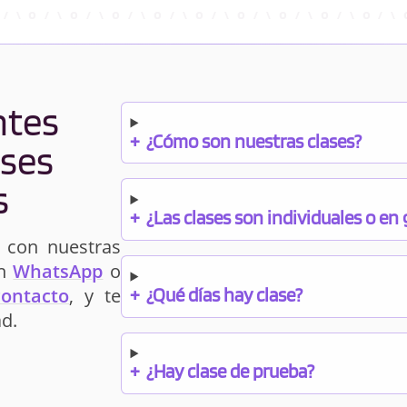
ntes
+
¿Cómo son nuestras clases?
ases
s
+
¿Las clases son individuales o en
 con nuestras
un
WhatsApp
o
+
¿Qué días hay clase?
contacto
, y te
d.
+
¿Hay clase de prueba?