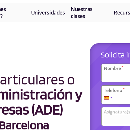
nes
Nuestras
Universidades
Recur
?
clases
Solicita
Datos
*
Nombre
articulares o
personal
inistración y
*
Teléfono
España
esas (ADE)
+34
Clases
Asignatura(s
universit
 Barcelona