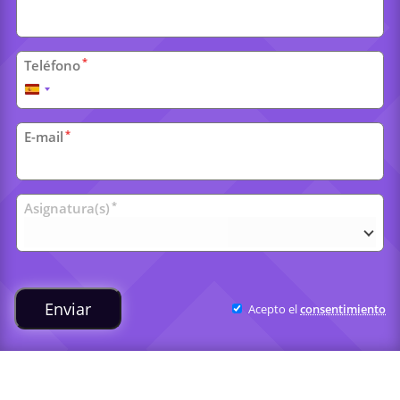
personales
*
Teléfono
España
+34
*
E-mail
Clases
*
Asignatura(s)
universitarias
Enviar
Acepto el
consentimiento