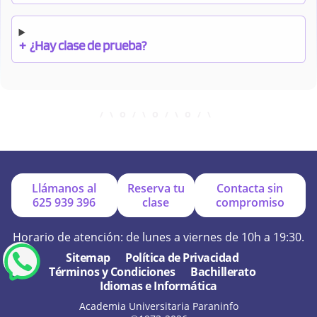
+
¿Hay clase de prueba?
+
¿Cuándo debo pagar el bono?
+
¿Se facilitan apuntes?
Llámanos al
Reserva tu
Contacta sin
625 939 396
clase
compromiso
+
¿Por qué online?
Horario de atención: de lunes a viernes de 10h a 19:30.
Sitemap
Política de Privacidad
Términos y Condiciones
Bachillerato
+
¿Se hacen exámenes de prueba?
Idiomas e Informática
Academia Universitaria Paraninfo