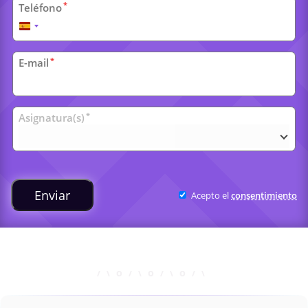
*
Teléfono
España
+34
*
E-mail
Clases
*
Asignatura(s)
universitarias
Enviar
Acepto el
consentimiento