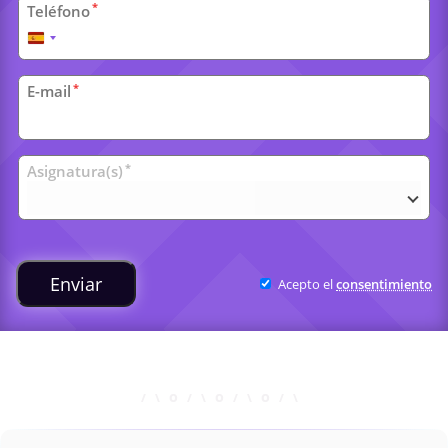
*
Teléfono
España
+34
*
E-mail
Clases
*
Asignatura(s)
universitarias
Enviar
Acepto el
consentimiento