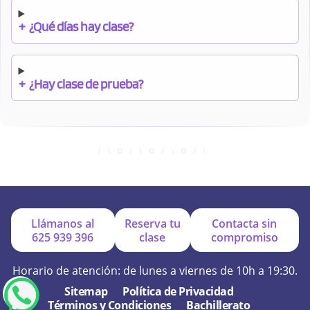
+
¿Qué días hay clase?
+
¿Hay clase de prueba?
+
¿Cuándo debo pagar el bono?
+
¿Se facilitan apuntes?
Llámanos al
Reserva tu
Contacta sin
625 939 396
clase
compromiso
+
¿Por qué online?
Horario de atención: de lunes a viernes de 10h a 19:30.
Sitemap
Política de Privacidad
Términos y Condiciones
Bachillerato