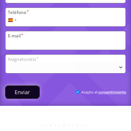
*
Teléfono
España
+34
*
E-mail
Clases
*
Asignatura(s)
universitarias
Enviar
Acepto el
consentimiento