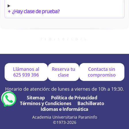
+
¿Hay clase de prueba?
+
¿Cuándo debo pagar el bono?
+
¿Se facilitan apuntes?
Llámanos al
Reserva tu
Contacta sin
625 939 396
clase
compromiso
+
¿Por qué online?
Horario de atención: de lunes a viernes de 10h a 19:30.
Sitemap
Política de Privacidad
Términos y Condiciones
Bachillerato
+
¿Se hacen exámenes de prueba?
Idiomas e Informática
Academia Universitaria Paraninfo
©1973-2026