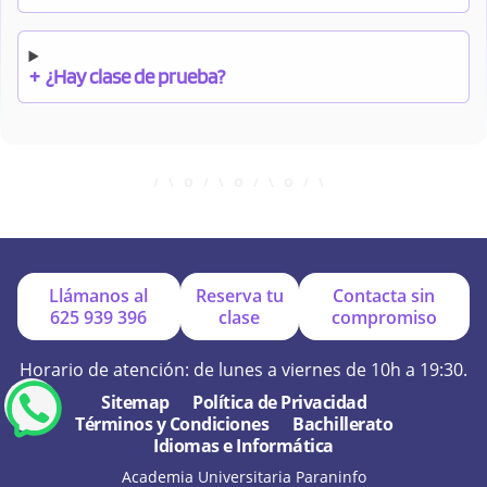
+
¿Hay clase de prueba?
+
¿Cuándo debo pagar el bono?
+
¿Se facilitan apuntes?
Llámanos al
Reserva tu
Contacta sin
625 939 396
clase
compromiso
+
¿Por qué online?
Horario de atención: de lunes a viernes de 10h a 19:30.
Sitemap
Política de Privacidad
Términos y Condiciones
Bachillerato
+
¿Se hacen exámenes de prueba?
Idiomas e Informática
Academia Universitaria Paraninfo