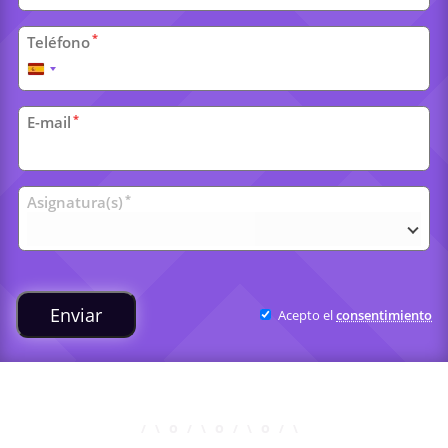
*
Teléfono
España
+34
*
E-mail
Clases
*
Asignatura(s)
universitarias
Enviar
Acepto el
consentimiento