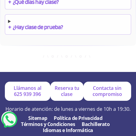
+
¿Qué días hay clase?
+
¿Hay clase de prueba?
+
¿Cuándo debo pagar el bono?
+
¿Se facilitan apuntes?
Llámanos al
Reserva tu
Contacta sin
625 939 396
clase
compromiso
+
¿Por qué online?
Horario de atención: de lunes a viernes de 10h a 19:30.
Sitemap
Política de Privacidad
Términos y Condiciones
Bachillerato
+
¿Se hacen exámenes de prueba?
Idiomas e Informática