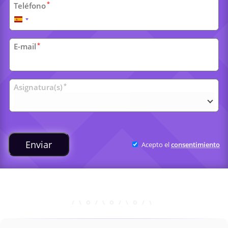
*
Teléfono
España
+34
*
E-mail
Clases
*
Asignatura(s)
universitarias
Enviar
Acepto el
consentimiento