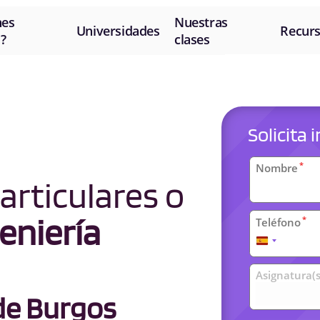
nes
Nuestras
Universidades
Recur
?
clases
Solicita
Datos
*
Nombre
articulares o
personal
eniería
*
Teléfono
España
+34
Clases
Asignatura(s
universit
de Burgos