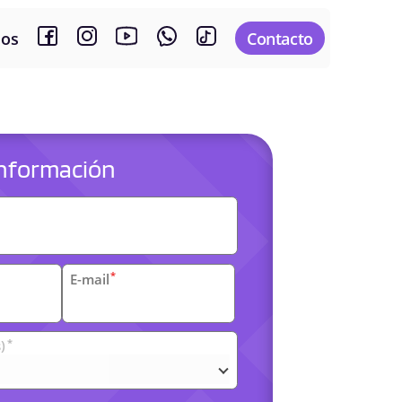
sos
Contacto
 información
es
*
E-mail
*
)
arias