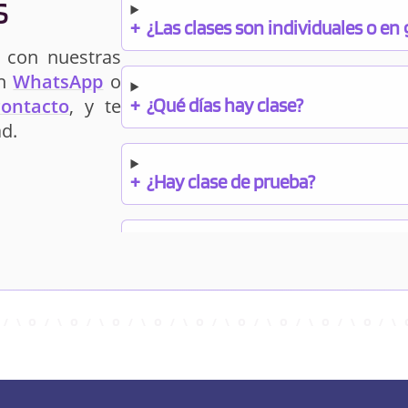
s
+
¿Las clases son individuales o en
 con nuestras
un
WhatsApp
o
+
¿Qué días hay clase?
contacto
, y te
d.
+
¿Hay clase de prueba?
+
¿Cuándo debo pagar el bono?
+
¿Se facilitan apuntes?