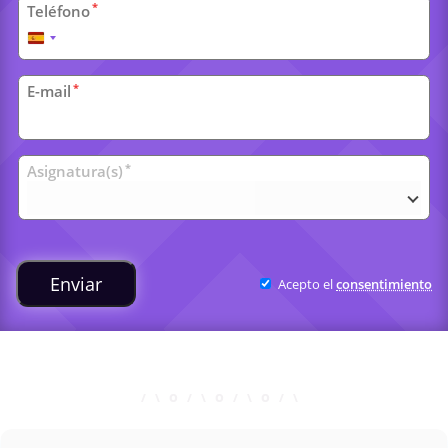
*
Teléfono
España
+34
*
E-mail
Clases
*
Asignatura(s)
universitarias
Enviar
Acepto el
consentimiento