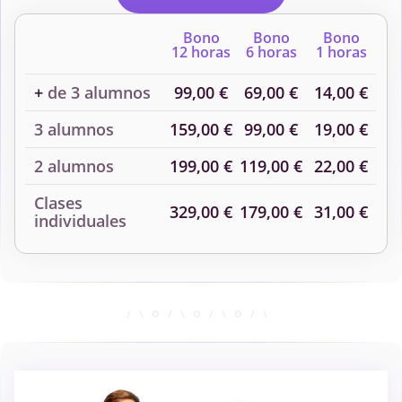
Química General II
Química Orgánica I
Bono
Bono
Bono
12 horas
6 horas
1 horas
Química Orgánica III:
+
de 3 alumnos
99,00 €
69,00 €
14,00 €
Síntesis Orgánica
3 alumnos
159,00 €
99,00 €
19,00 €
2 alumnos
199,00 €
119,00 €
22,00 €
Clases
329,00 €
179,00 €
31,00 €
individuales