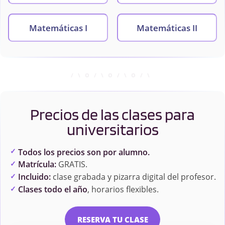
Matemáticas I
Matemáticas II
Mecánica y
Química Analítica
Termodinámica
Precios de las clases para
Química Física I:
Química Física II:
Química Cuántica
Espectroscopia y
universitarios
Termodinámica
Estadística
Todos los precios son por alumno.
Matrícula:
GRATIS.
Incluido:
clase grabada y pizarra digital del profesor.
Química Física III:
Química Física IV:
Termodinámica
Cinética Química
Clases todo el año
, horarios flexibles.
Química
RESERVA TU CLASE