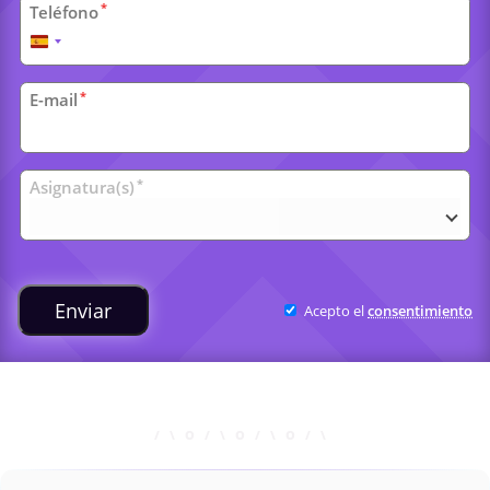
*
Teléfono
España
+34
*
E-mail
Clases
*
Asignatura(s)
universitarias
Enviar
Acepto el
consentimiento