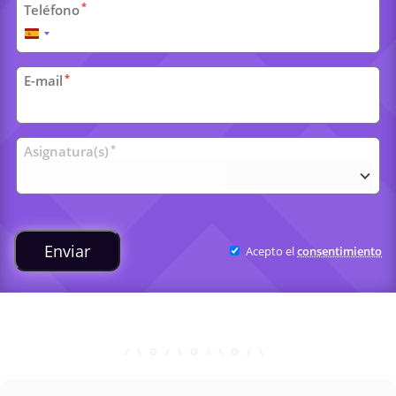
*
Teléfono
España
+34
*
E-mail
Clases
*
Asignatura(s)
universitarias
Enviar
Acepto el
consentimiento