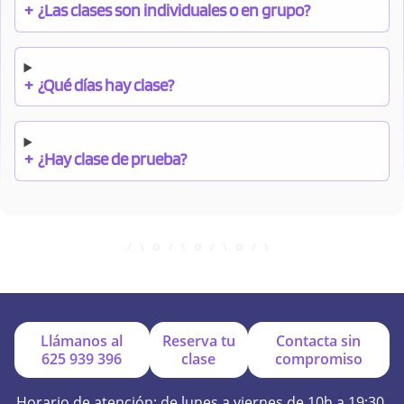
+
¿Las clases son individuales o en grupo?
+
¿Qué días hay clase?
+
¿Hay clase de prueba?
+
¿Cuándo debo pagar el bono?
+
¿Se facilitan apuntes?
Llámanos al
Reserva tu
Contacta sin
625 939 396
clase
compromiso
+
¿Por qué online?
Horario de atención: de lunes a viernes de 10h a 19:30.