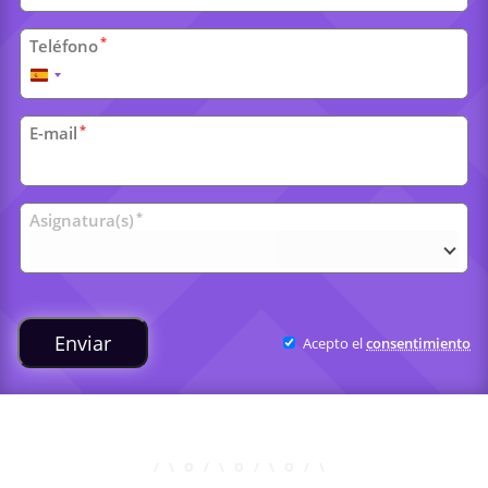
*
Teléfono
España
+34
*
E-mail
Clases
*
Asignatura(s)
universitarias
Enviar
Acepto el
consentimiento