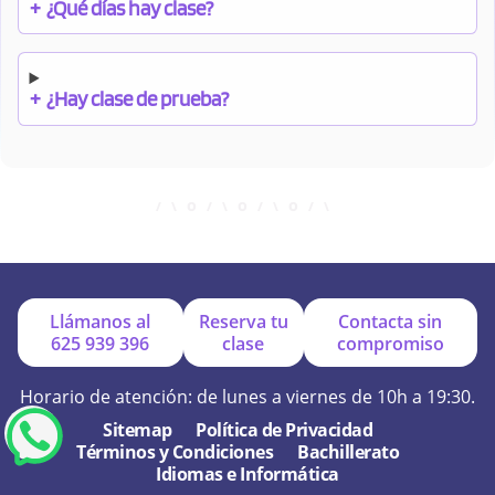
+
¿Qué días hay clase?
+
¿Hay clase de prueba?
+
¿Cuándo debo pagar el bono?
+
¿Se facilitan apuntes?
Llámanos al
Reserva tu
Contacta sin
625 939 396
clase
compromiso
+
¿Por qué online?
Horario de atención: de lunes a viernes de 10h a 19:30.
Sitemap
Política de Privacidad
Términos y Condiciones
Bachillerato
+
¿Se hacen exámenes de prueba?
Idiomas e Informática