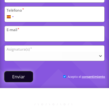
*
Teléfono
España
+34
*
E-mail
Clases
*
Asignatura(s)
universitarias
Enviar
Acepto el
consentimiento