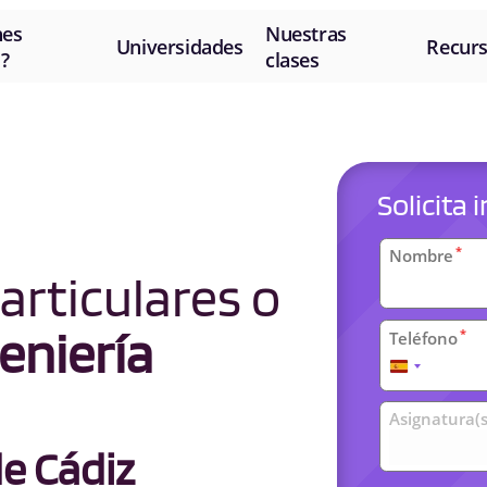
nes
Nuestras
Universidades
Recur
?
clases
Solicita
Datos
*
Nombre
articulares o
personal
eniería
*
Teléfono
España
+34
Clases
Asignatura(s
universit
e Cádiz