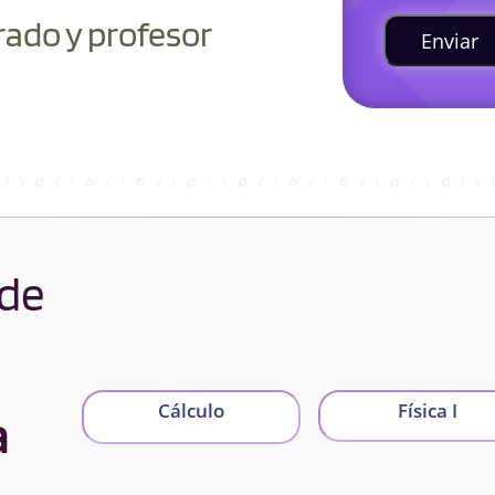
rado y profesor
Enviar
 de
Cálculo
Física I
a