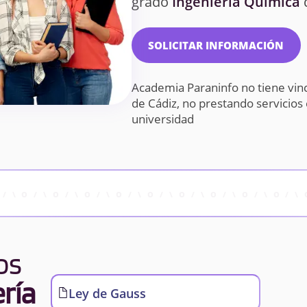
grado
Ingeniería Química
d
SOLICITAR INFORMACIÓN
Academia Paraninfo no tiene vin
de Cádiz, no prestando servicio
universidad
os
ría
Ley de Gauss