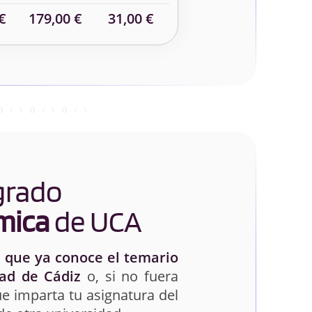
€
179,00 €
31,00 €
 grado
mica
de UCA
 que ya conoce el temario
ad de Cádiz
o, si no fuera
e imparta tu asignatura del