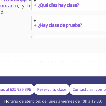
+
¿Qué días hay clase?
contacto
, y te
d.
+
¿Hay clase de prueba?
+
¿Cuándo debo pagar el bono?
+
¿Se facilitan apuntes?
+
¿Por qué online?
os al
625 939 396
Reserva tu clase
Contacta sin com
Horario de atención: de lunes a viernes de 10h a 19:30.
+
¿Se hacen exámenes de prueba?