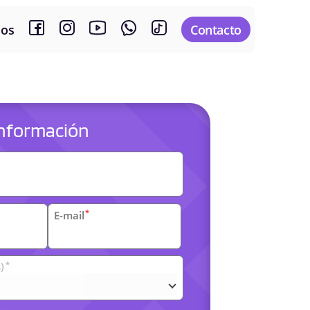
sos
Contacto
 información
es
*
E-mail
*
)
arias