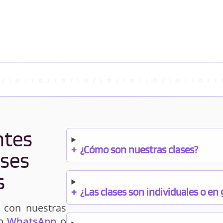
ntes
+
¿Cómo son nuestras clases?
ases
s
+
¿Las clases son individuales o en
 con nuestras
un
WhatsApp
o