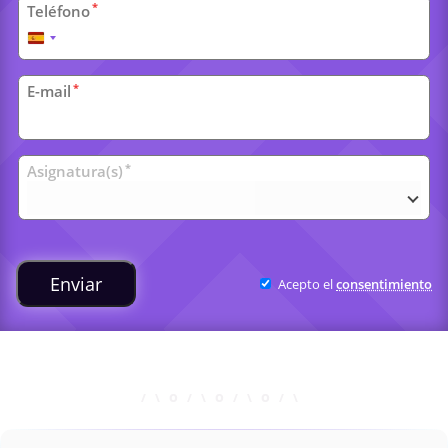
*
Teléfono
España
+34
*
E-mail
Clases
*
Asignatura(s)
universitarias
Enviar
Acepto el
consentimiento