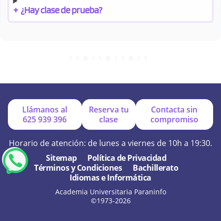
+
¿Hay clase de prueba?
+
¿Cuándo debo pagar el bono?
+
¿Se facilitan apuntes?
Llámanos al
Reserva tu
Contacta sin
625 939 396
clase
compromiso
+
¿Por qué online?
Horario de atención: de lunes a viernes de 10h a 19:30.
Sitemap
Política de Privacidad
Términos y Condiciones
Bachillerato
+
¿Se hacen exámenes de prueba?
Idiomas e Informática
Academia Universitaria Paraninfo
©1973-2026
+
¿Cómo son nuestras clases?