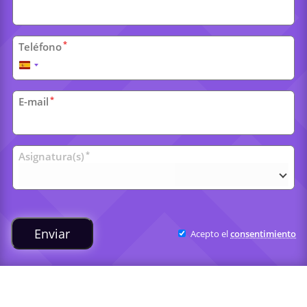
*
Teléfono
España
+34
*
E-mail
Clases
*
Asignatura(s)
universitarias
Enviar
Acepto el
consentimiento