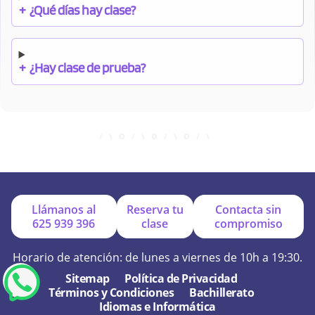
+
¿Qué días hay clase?
+
¿Hay clase de prueba?
+
¿Cuándo debo pagar el bono?
+
¿Se facilitan apuntes?
Llámanos al
Reserva tu
Contacta sin
625 939 396
clase
compromiso
+
¿Por qué online?
Horario de atención: de lunes a viernes de 10h a 19:30.
Sitemap
Política de Privacidad
Términos y Condiciones
Bachillerato
+
¿Se hacen exámenes de prueba?
Idiomas e Informática